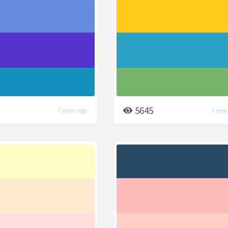
5645
7 years ago
7 year