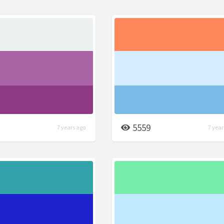
5559
7 years ago
7 year