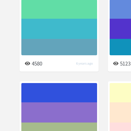
4580
5123
6 years ago