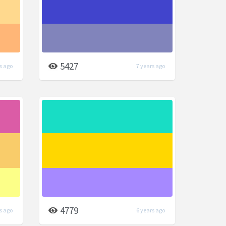
5427
s ago
7 years ago
4779
s ago
6 years ago