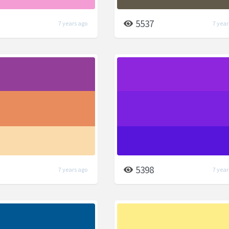
5537
7 years ago
7 year
5398
7 years ago
7 year