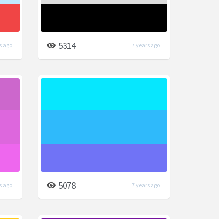
5314
s ago
7 years ago
5078
s ago
7 years ago