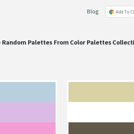
Blog
Add To 
 Random Palettes From Color Palettes Collect