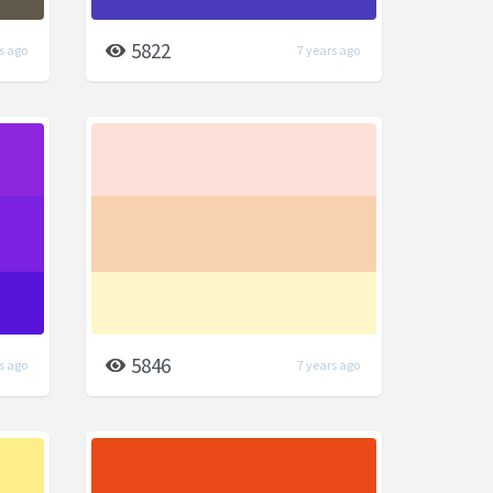
5822
s ago
7 years ago
5846
s ago
7 years ago