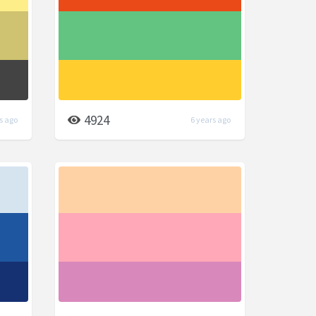
4924
s ago
6 years ago