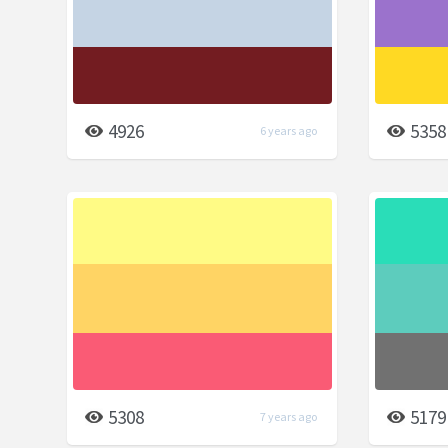
4926
5358
6 years ago
5308
5179
7 years ago