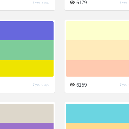
6179
7 years ago
7 year
6159
7 years ago
7 year