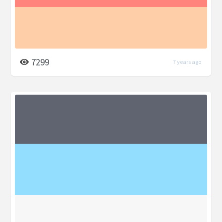
7299
7 years ago