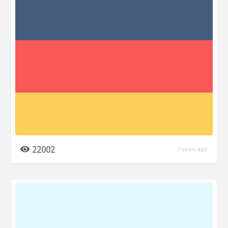
22002
7 years ago