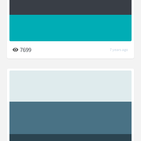
7699
7 years ago