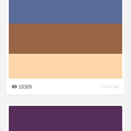
18309
7 years ago