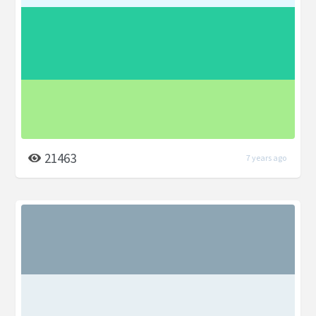
21463
7 years ago