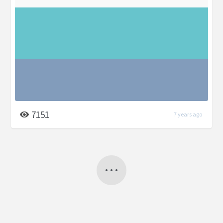
7151
7 years ago
More