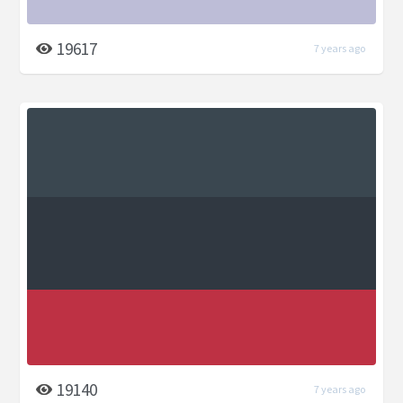
19617
7 years ago
19140
7 years ago