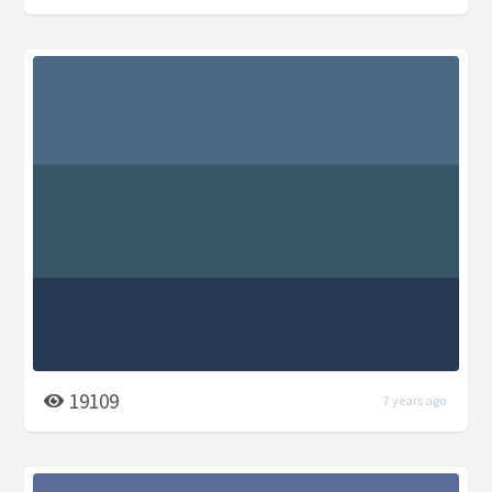
19109
7 years ago