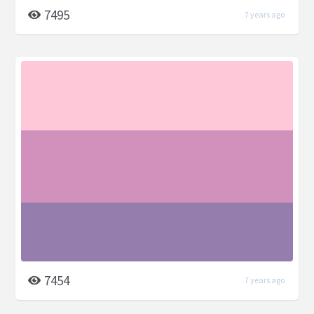
7495
7 years ago
7454
7 years ago