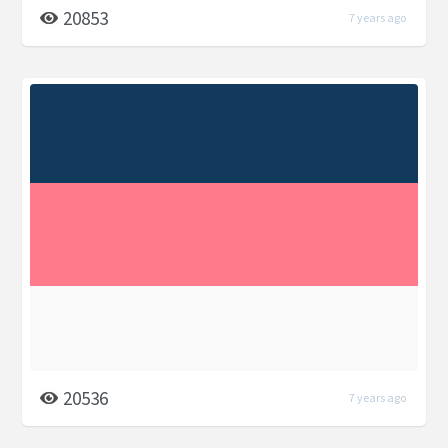
20853
7 years ago
20536
7 years ago