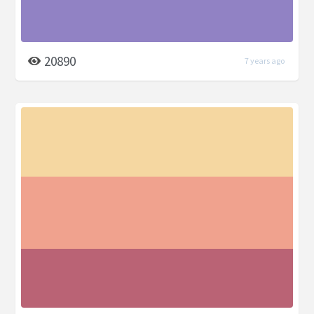
20890
7 years ago