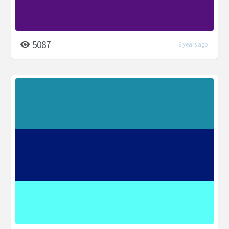
5087
6 years ago