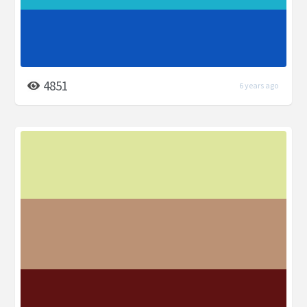
4851
6 years ago