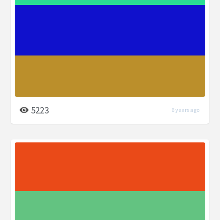
5223
6 years ago