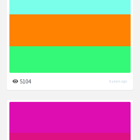
5104
6 years ago