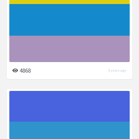
4868
6 years ago