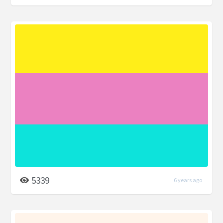
5339
6 years ago