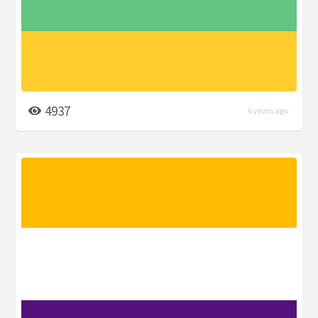
4937
6 years ago