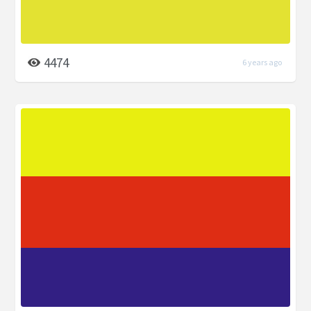
4474
6 years ago