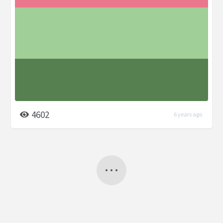
4602
6 years ago
More