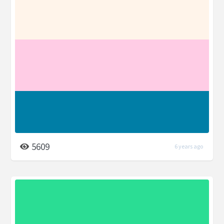
5609
6 years ago