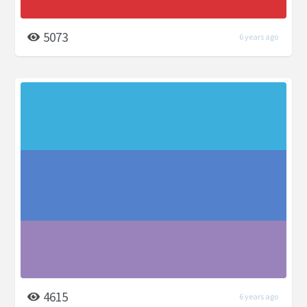
5073
6 years ago
4615
6 years ago