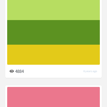
4884
6 years ago