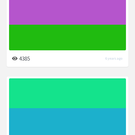
4385
6 years ago