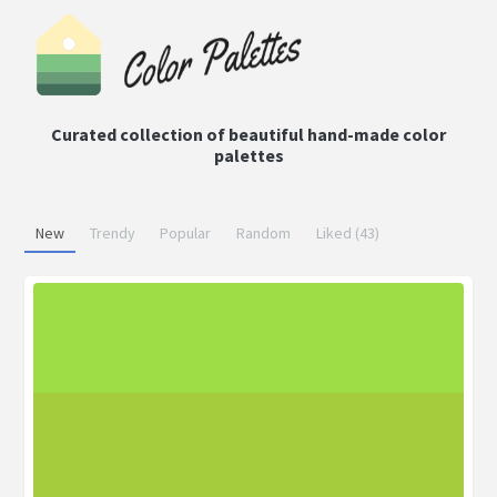
Curated collection of beautiful hand-made color
palettes
New
Trendy
Popular
Random
Liked (43)