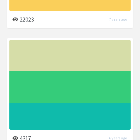
22023
7 years ago
4317
6 years ago